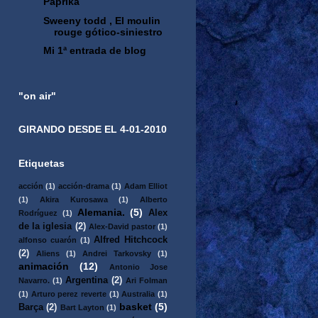
Paprika
Sweeny todd , El moulin
rouge gótico-siniestro
Mi 1ª entrada de blog
"on air"
GIRANDO DESDE EL 4-01-2010
Etiquetas
acción
(1)
acción-drama
(1)
Adam Elliot
(1)
Akira Kurosawa
(1)
Alberto
Alemania.
(5)
Alex
Rodríguez
(1)
de la iglesia
(2)
Alex-David pastor
(1)
Alfred Hitchcock
alfonso cuarón
(1)
(2)
Aliens
(1)
Andrei Tarkovsky
(1)
animación
(12)
Antonio Jose
Argentina
(2)
Navarro.
(1)
Ari Folman
(1)
Arturo perez reverte
(1)
Australia
(1)
basket
(5)
Barça
(2)
Bart Layton
(1)