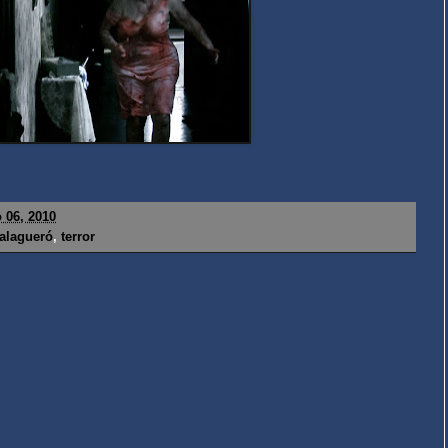
 06, 2010
alagueró
,
terror