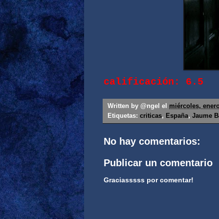
calificación: 6.5
Written by
@ngel
el
miércoles, enero
Etiquetas:
criticas
,
España
,
Jaume B
No hay comentarios:
Publicar un comentario
Graciasssss por comentar!