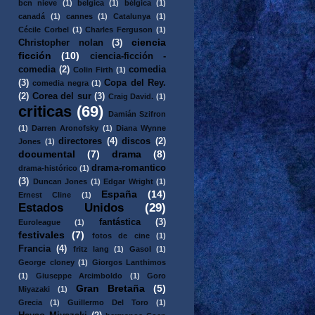
bcn nieve
(1)
belgica
(1)
bélgica
(1)
canadá
(1)
cannes
(1)
Catalunya
(1)
Cécile Corbel
(1)
Charles Ferguson
(1)
ciencia
Christopher nolan
(3)
ficción
(10)
ciencia-ficción -
comedia
(2)
comedia
Colin Firth
(1)
(3)
Copa del Rey.
comedia negra
(1)
(2)
Corea del sur
(3)
Craig David.
(1)
criticas
(69)
Damián Szifron
(1)
Darren Aronofsky
(1)
Diana Wynne
directores
(4)
discos
(2)
Jones
(1)
documental
(7)
drama
(8)
drama-romantico
drama-histórico
(1)
(3)
Duncan Jones
(1)
Edgar Wright
(1)
España
(14)
Ernest Cline
(1)
Estados Unidos
(29)
fantástica
(3)
Euroleague
(1)
festivales
(7)
fotos de cine
(1)
Francia
(4)
fritz lang
(1)
Gasol
(1)
George cloney
(1)
Giorgos Lanthimos
(1)
Giuseppe Arcimboldo
(1)
Goro
Gran Bretaña
(5)
Miyazaki
(1)
Grecia
(1)
Guillermo Del Toro
(1)