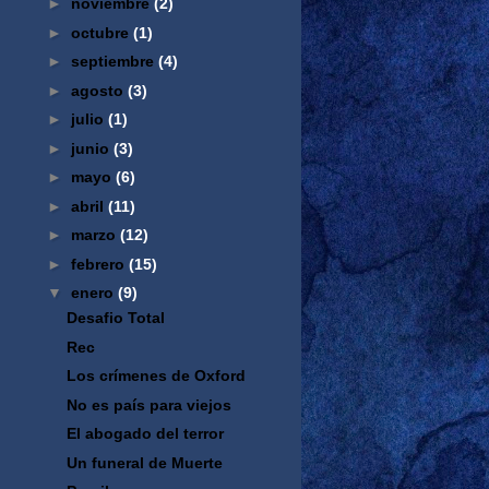
►
noviembre
(2)
►
octubre
(1)
►
septiembre
(4)
►
agosto
(3)
►
julio
(1)
►
junio
(3)
►
mayo
(6)
►
abril
(11)
►
marzo
(12)
►
febrero
(15)
▼
enero
(9)
Desafio Total
Rec
Los crímenes de Oxford
No es país para viejos
El abogado del terror
Un funeral de Muerte