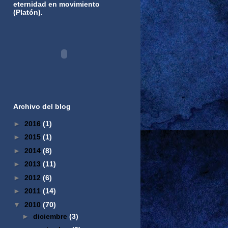
eternidad en movimiento
(Platón).
Archivo del blog
►
2016
(1)
►
2015
(1)
►
2014
(8)
►
2013
(11)
►
2012
(6)
►
2011
(14)
▼
2010
(70)
►
diciembre
(3)