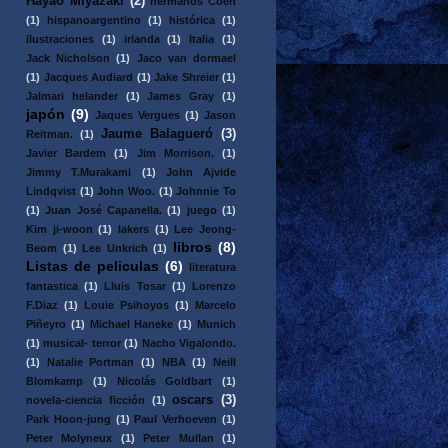
Hayao Miyazaki
(2)
hermanos Coen
(1)
hispanoargentino
(1)
histórica
(1)
ilustraciones
(1)
irlanda
(1)
Italia
(1)
Jack Nicholson
(1)
Jaco van dormael
(1)
Jacques Audiard
(1)
Jake Shreier
(1)
Jalmari helander
(1)
James Gray
(1)
japón
(9)
Jaques Vergues
(1)
Jason
Jaume Balagueró
(3)
Reitman.
(1)
Javier Bardem
(1)
Jim Morrison.
(1)
Jimmy T.Murakami
(1)
John Ajvide
Lindqvist
(1)
John Woo.
(1)
Johnnie To
(1)
Juan José Capanella.
(1)
juego
(1)
Kim ji-woon
(1)
lakers
(1)
Lee Jeong-
libros
(8)
Beom
(1)
Lee Unkrich
(1)
Listas de peliculas
(6)
literatura
fantastica
(1)
Lluis Tosar
(1)
Lorenzo
F.Diaz
(1)
Louie Psihoyos
(1)
Marcelo
Piñeyro
(1)
Michael Haneke
(1)
Munich
(1)
musical- terror
(1)
Nacho Vigalondo.
(1)
Natalie Portman
(1)
NBA
(1)
Neill
Blomkamp
(1)
Nicolás Goldbart
(1)
oscars
(3)
novela-ciencia ficción
(1)
Park Hoon-jung
(1)
Paul Verhoeven
(1)
Peter Molyneux
(1)
Peter Mullan
(1)